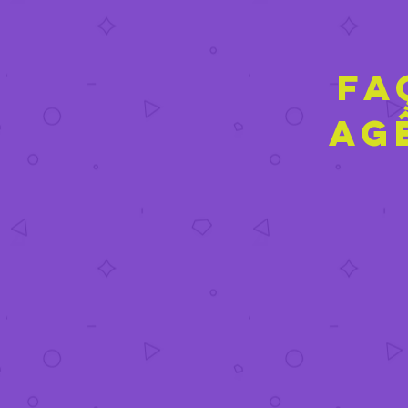
FA
ag