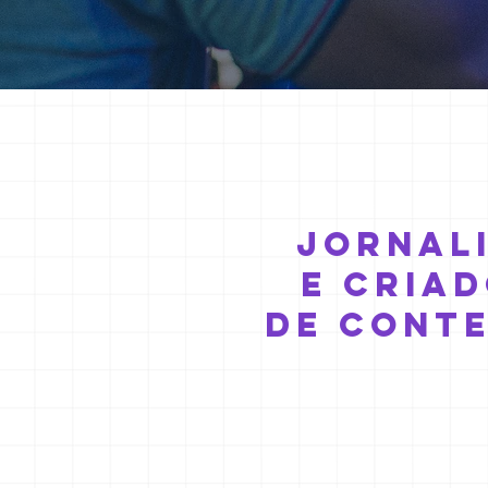
jornal
e cria
de cont