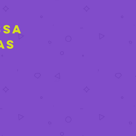
ssa
as