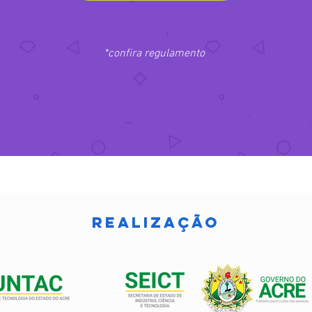
*confira re
gulamento
realização