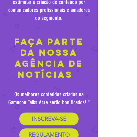
estimular a criação de conteúdo por
comunicadores profissionais e amadores
do segmento.
FAça parte
da nossa
agência de
notícias
Os melhores conteúdos criados na
Gamecon Talks Acre serão bonificados! *
INSCREVA-SE
REGULAMENTO