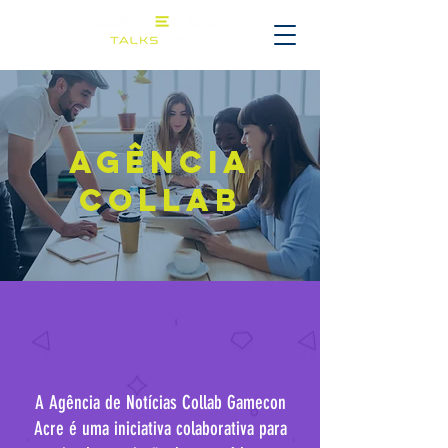
agência
collab
A Agência de Notícias Collab Gamecon
Acre é uma iniciativa colaborativa para